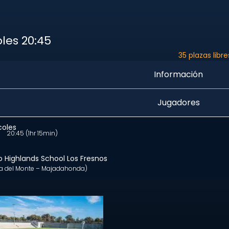
les 20:45
35 plazas libre
Información
Jugadores
coles
20:45
(1hr 15min)
o Highlands School Los Fresnos
la del Monte – Majadahonda)