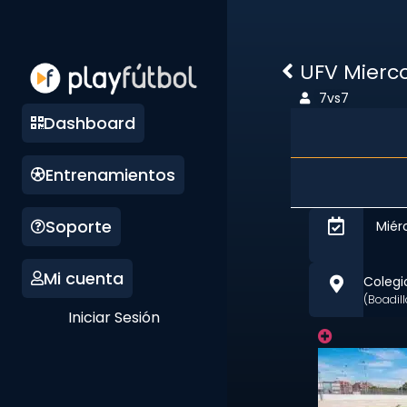
UFV Mierco
7vs7
Dashboard
Entrenamientos
Soporte
Miér
Mi cuenta
Colegi
(Boadil
Iniciar Sesión